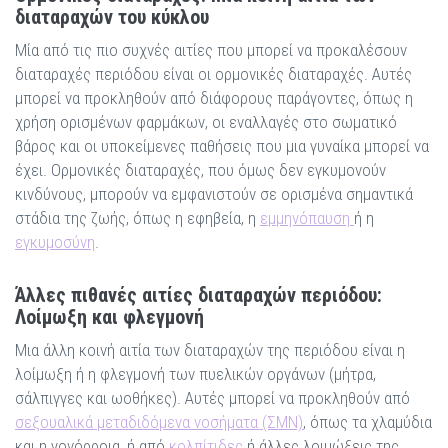
διαταραχών του κύκλου
Μία από τις πιο συχνές αιτίες που μπορεί να προκαλέσουν
διαταραχές περιόδου είναι οι ορμονικές διαταραχές. Αυτές
μπορεί να προκληθούν από διάφορους παράγοντες, όπως η
χρήση ορισμένων φαρμάκων, οι εναλλαγές στο σωματικό
βάρος και οι υποκείμενες παθήσεις που μια γυναίκα μπορεί να
έχει. Ορμονικές διαταραχές, που όμως δεν εγκυμονούν
κινδύνους, μπορούν να εμφανιστούν σε ορισμένα σημαντικά
στάδια της ζωής, όπως η εφηβεία, η
εμμηνόπαυση
ή η
εγκυμοσύνη
.
Άλλες πιθανές αιτίες διαταραχών περιόδου:
Λοίμωξη και φλεγμονή
Μια άλλη κοινή αιτία των διαταραχών της περιόδου είναι η
λοίμωξη ή η φλεγμονή των πυελικών οργάνων (μήτρα,
σάλπιγγες και ωοθήκες). Αυτές μπορεί να προκληθούν από
σεξουαλικά μεταδιδόμενα νοσήματα (ΣΜΝ)
, όπως τα χλαμύδια
και η γονόρροια, ή από
κολπίτιδες
ή άλλες λοιμώξεις της