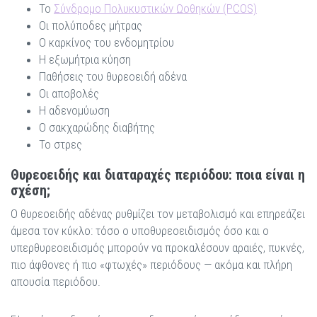
Το
Σύνδρομο Πολυκυστικών Ωοθηκών (PCOS)
Οι πολύποδες μήτρας
Ο καρκίνος του ενδομητρίου
Η εξωμήτρια κύηση
Παθήσεις του θυρεοειδή αδένα
Οι αποβολές
Η αδενομύωση
Ο σακχαρώδης διαβήτης
Το στρες
Θυρεοειδής και διαταραχές περιόδου: ποια είναι η
σχέση;
Ο θυρεοειδής αδένας ρυθμίζει τον μεταβολισμό και επηρεάζει
άμεσα τον κύκλο: τόσο ο υποθυρεοειδισμός όσο και ο
υπερθυρεοειδισμός μπορούν να προκαλέσουν αραιές, πυκνές,
πιο άφθονες ή πιο «φτωχές» περιόδους — ακόμα και πλήρη
απουσία περιόδου.