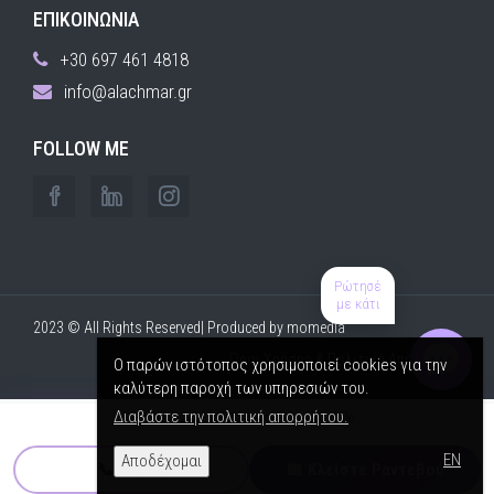
ΕΠΙΚΟΙΝΩΝΙΑ
+30 697 461 4818
info@alachmar.gr
FOLLOW ME
Ρώτησέ
με κάτι
2023 © All Rights Reserved| Produced by
momedia
Όροι Χρήσης & Πολιτική Απορρήτου
Ο παρών ιστότοπος χρησιμοποιεί cookies για την
καλύτερη παροχή των υπηρεσιών του.
Διαβάστε την πολιτική απορρήτου.
⭐ 5,0
· 240+ αξιολογήσεις στο Google
EN
Αποδέχομαι
📞 Κλήση
📅 Κλείστε Ραντεβού