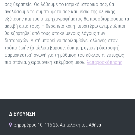
σας θεραπεία. Θα λάβουμε το ιατρικό ιστορικό σας, θα
αναλύσουμε τα συμπτώματα σας και μέσω της κλινικής
εξέτασης και του υπερηχογραφήματος θα προσδιορίσουμε τα
ακριβή αίτια τους. Η θεραπεία και η περαιτέρω αντιμετώπιση
θα εξαρτηθεί από τους υποκείμενους λόγους των
διαταραχών. Αυτή μπορεί να περιλαμβάνει αλλαγές στον
τρόπο ζωής (απώλεια βάρους, άσκηση, υγιεινή διατροφή),
φαρμακευτική αγωγή για τη ρύθμιση του κύκλου ή, ευτυχώς
πιο σπάνια, χειρουργική επέμβαση μέσω
λαπαροσκόπησης
.
ΔΙΕΥΘΥΝΣΗ
Ξηρομέρου 10, 115 26, Αμπελόκηποι, Αθήνα