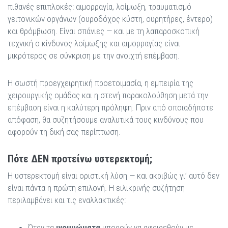
πιθανές επιπλοκές: αιμορραγία, λοίμωξη, τραυματισμό
γειτονικών οργάνων (ουροδόχος κύστη, ουρητήρες, έντερο)
και θρόμβωση. Είναι σπάνιες — και με τη λαπαροσκοπική
τεχνική ο κίνδυνος λοίμωξης και αιμορραγίας είναι
μικρότερος σε σύγκριση με την ανοιχτή επέμβαση.
Η σωστή προεγχειρητική προετοιμασία, η εμπειρία της
χειρουργικής ομάδας και η στενή παρακολούθηση μετά την
επέμβαση είναι η καλύτερη πρόληψη. Πριν από οποιαδήποτε
απόφαση, θα συζητήσουμε αναλυτικά τους κινδύνους που
αφορούν τη δική σας περίπτωση.
Πότε ΔΕΝ προτείνω υστερεκτομή;
Η υστερεκτομή είναι οριστική λύση — και ακριβώς γι’ αυτό δεν
είναι πάντα η πρώτη επιλογή. Η ειλικρινής συζήτηση
περιλαμβάνει και τις εναλλακτικές:
Όταν τα
ινομυώματα
μπορούν να αφαιρεθούν με