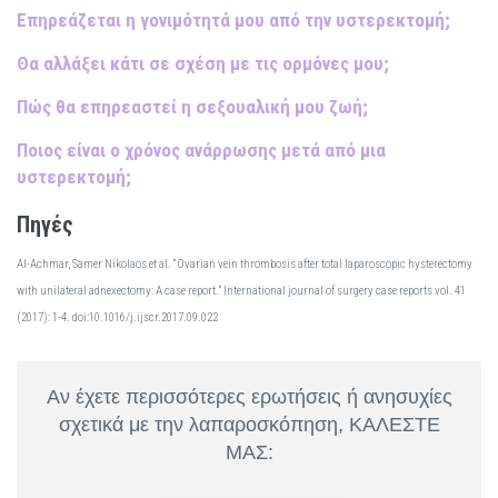
Επηρεάζεται η γονιμότητά μου από την υστερεκτομή;
Θα αλλάξει κάτι σε σχέση με τις ορμόνες μου;
Πώς θα επηρεαστεί η σεξουαλική μου ζωή;
Ποιος είναι ο χρόνος ανάρρωσης μετά από μια
υστερεκτομή;
Πηγές
Al-Αchmar, Samer Nikolaos et al. “Ovarian vein thrombosis after total laparoscopic hysterectomy
with unilateral adnexectomy: A case report.” International journal of surgery case reports vol. 41
(2017): 1-4. doi:10.1016/j.ijscr.2017.09.022
Αν έχετε περισσότερες ερωτήσεις ή ανησυχίες
σχετικά με την λαπαροσκόπηση, ΚΑΛΕΣΤΕ
ΜΑΣ: