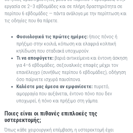
εργασία σε 2–3 εβδομάδες και σε πλήρη δραστηριότητα σε
περίπου 6 εβδομάδες — πάντα ανάλογα με την περίπτωση και
τις οδηγίες που θα πάρετε.
Φυσιολογικά τις πρώτες ημέρες:
ήπιος πόνος ή
πρήξιμο στην κοιλιά, κόπωση και ελαφριά κολπική
κηλίδωση που σταδιακά υποχωρούν.
Τι να αποφύγετε:
βαριά αντικείμενα και έντονη άσκηση
για 4–6 εβδομάδες, σεξουαλικές επαφές μέχρι τον
επανέλεγχο (συνήθως περίπου 6 εβδομάδες), οδήγηση
όσο παίρνετε ισχυρά παυσίπονα.
Καλέστε μας άμεσα αν εμφανίσετε:
πυρετό,
αιμορραγία που αυξάνεται, έντονο πόνο που δεν
υποχωρεί, ή πόνο και πρήξιμο στη γάμπα.
Ποιες είναι οι πιθανές επιπλοκές της
υστερεκτομής;
Όπως κάθε χειρουργική επέμβαση, η υστερεκτομή έχει