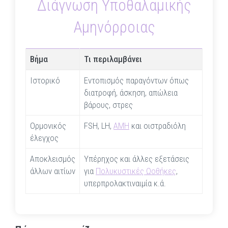
Διάγνωση Υποθαλαμικής
Αμηνόρροιας
Βήμα
Τι περιλαμβάνει
Ιστορικό
Εντοπισμός παραγόντων όπως
διατροφή, άσκηση, απώλεια
βάρους, στρες
Ορμονικός
FSH, LH,
ΑΜΗ
και οιστραδιόλη
έλεγχος
Αποκλεισμός
Υπέρηχος και άλλες εξετάσεις
άλλων αιτίων
για
Πολυκυστικές Ωοθήκες
,
υπερπρολακτιναιμία κ.ά.