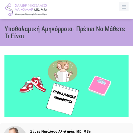
Παράκαμψη
προς
το
κυρίως
Υποθαλαμική Αμηνόρροια- Πρέπει Να Μάθετε
περιεχόμενο
Τι Είναι
Σάμερ Νικόλαος Αλ-Αχμάρ, MD, MSc