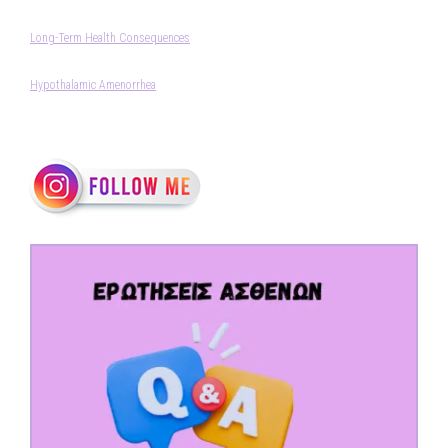
Long-Term Health Consequences
Hypothalamic Amenorrhea