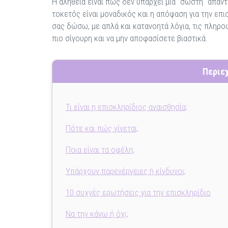
Η αλήθεια είναι πως δεν υπάρχει μία "σωστή" απάντ
τοκετός είναι μοναδικός και η απόφαση για την επ
σας δώσω, με απλά και κατανοητά λόγια, τις πληρ
πιο σίγουρη και να μην αποφασίσετε βιαστικά.
Περιε
Τι είναι η επισκληρίδιος αναισθησία;
Πότε και πώς γίνεται;
Ποια είναι τα οφέλη;
Υπάρχουν παρενέργειες ή κίνδυνοι;
10 συχνές ερωτήσεις για την επισκληρίδιο
Να την κάνω ή όχι;