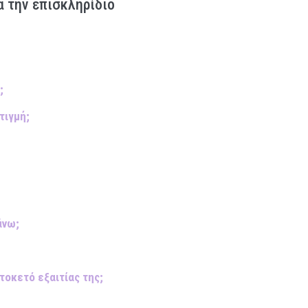
α την επισκληρίδιο
;
τιγμή;
άνω;
τοκετό εξαιτίας της;