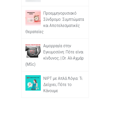
Προεμμηνορυσιακό
Σύνδρομο: Συμπτώματα
και Αποτελεσματικές
Θεραπείες
Αιμορραγία στην
Εγκυμοσύνη: Πότε είναι
κίνδυνος; | Dr. Αλ-Αχμάρ
(MSc)
NIPT με Απλά Λόγια: Τι
Δείχνει; Πότε το
Κάνουμε